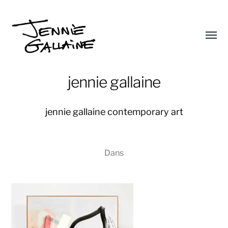
Affic
le
Jennie
menu
Gallaine
jennie gallaine
jennie gallaine contemporary art
Dans