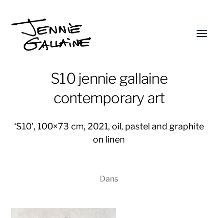
Affic
le
Jennie
menu
Gallaine
S10 jennie gallaine
contemporary art
‘S10’, 100×73 cm, 2021, oil, pastel and graphite
on linen
Dans