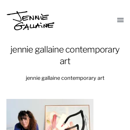
Affic
le
Jennie
menu
Gallaine
jennie gallaine contemporary
art
jennie gallaine contemporary art