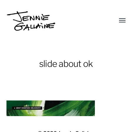
Affic
le
Jennie
menu
Gallaine
slide about ok