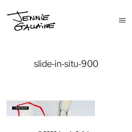
Affic
le
Jennie
menu
Gallaine
slide-in-situ-900