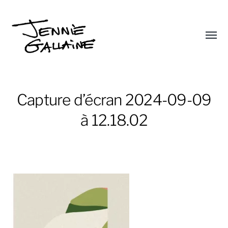
Affic
le
Jennie
menu
Gallaine
Capture d’écran 2024-09-09
à 12.18.02